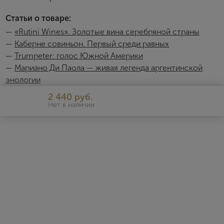
соглашения
Статьи о товаре:
Я хочу получать инфромацию об акциях и купоны со
скидкой
—
«Rutini Wines». Золотые вина серебряной страны
—
Каберне совиньон. Первый среди равных
—
Trumpeter: голос Южной Америки
—
Мариано Ди Паола — живая легенда аргентинской
энологии
Trumpeter
2 440 руб.
Нет в наличии
Линейки Trumpeter призвана показать высокое качество,
открытый характер, а также элегантность и утонченность
аргентинских вин. В линейку входят вина из различных сортов,
которые прекрасно отражают особенности местности, где
был выращен виноград, – высокогорных участков с
континентальным климатом.
http://www.rutiniwines.com/