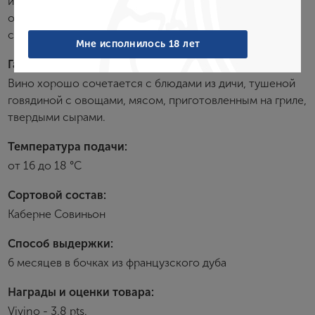
интенсивном, хорошо сбалансированном вкусе
Войти
ощущаются нотки ванили и какао, переходящие в
сладкие дубовые тона в интригующем послевкусии.
Забыли пароль?
Мне исполнилось 18 лет
Гастрономия:
Вино хорошо сочетается с блюдами из дичи, тушеной
Создание учетной записи
говядиной с овощами, мясом, приготовленным на гриле,
твердыми сырами.
Имя
Температура подачи:
от 16 до 18 °С
E-mail
Сортовой состав:
Каберне Совиньон
Пароль
Способ выдержки:
6 месяцев в бочках из французского дуба
Зарегистрироваться
Награды и оценки товара:
Vivino - 3.8 pts.
Я согласен с условиями
пользовательского