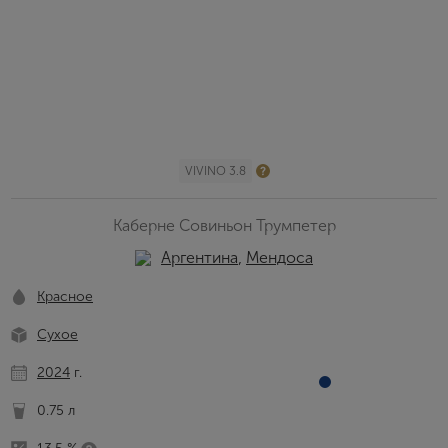
VIVINO 3.8
Каберне Совиньон Трумпетер
Аргентина
,
Мендоса
Красное
Сухое
2024
г.
0.75 л