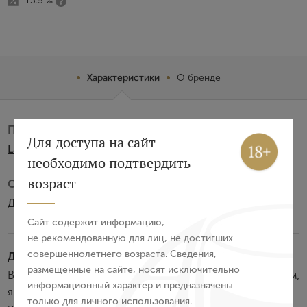
13.5 %
Характеристики
О бренде
Производитель:
Вход
Регистрация
Для доступа на сайт
La Rural Vinedos y Bodegas S.A.LTDA
необходимо подтвердить
Авторизация
возраст
Субзона:
Долина Уко
E-mail
Сайт содержит информацию,
не рекомендованную для лиц, не достигших
совершеннолетнего возраста. Сведения,
Дегустационные характеристики:
Пароль
размещенные на сайте, носят исключительно
Вино обладает насыщенным рубиново-красным цветом,
информационный характер и предназначены
яркими ароматами ежевики и красной смородины. В
только для личного использования.