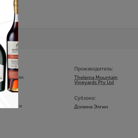
Производитель:
тригующим
Thelema Mountain
Vineyards Pty Ltd
Субзона:
иногами и
Долина Элгин