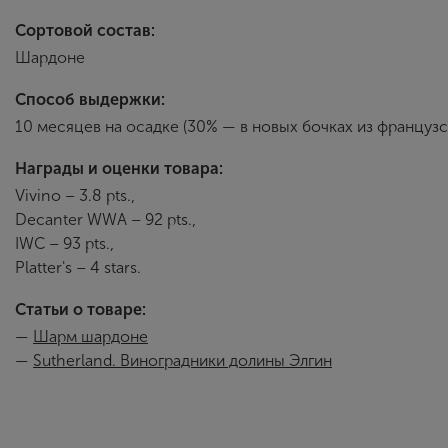
Сортовой состав:
Шардоне
Способ выдержки:
10 месяцев на осадке (30% — в новых бочках из французс
Награды и оценки товара:
Vivino – 3.8 pts.,
Decanter WWA – 92 pts.,
IWC – 93 pts.,
Platter's – 4 stars.
Статьи о товаре:
—
Шарм шардоне
—
Sutherland. Виноградники долины Элгин
Sutherland
Основанная в 198