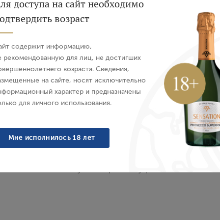
ля доступа на сайт необходимо
одтвердить возраст
Авторизация
айт содержит информацию,
E-mail
е рекомендованную для лиц, не достигших
Характеристики
О бренде
овершеннолетнего возраста. Сведения,
азмещенные на сайте, носят исключительно
Пароль
нформационный характер и предназначены
олько для личного использования.
атом цитрусовых, легкими дубовыми нотками, сложным ин
Войти
Мне исполнилось 18 лет
Забыли пароль?
атом, копченым палтусом с травами, угрем, мидиями, осьм
Создание учетной записи