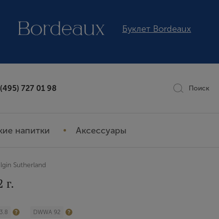
Буклет Bordeaux
 (495) 727 01 98
Поиск
кие напитки
Аксессуары
gin Sutherland
 г.
3.8
DWWA 92