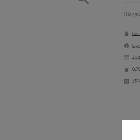
Шардо
Бел
Сух
202
0.7
13 