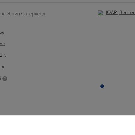
ЮАР
,
Вестер
не Элгин Сатерленд
ое
ое
2
г.
5 л
%
Вход
Регистрация