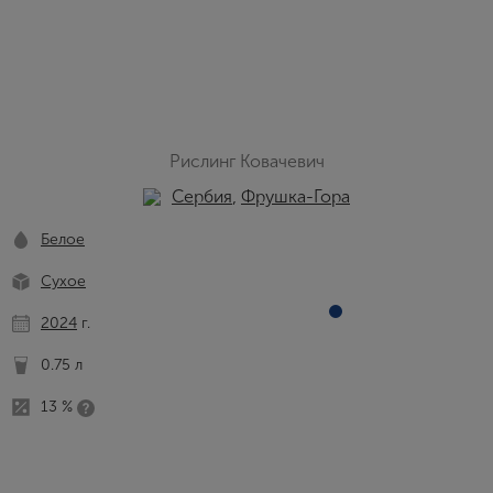
Рислинг Ковачевич
Сербия
,
Фрушка-Гора
Белое
Сухое
2024
г.
0.75 л
13 %