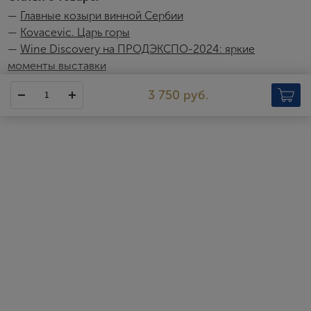
Я хочу получать инфромацию об акциях и купоны со
—
Главные козыри винной Сербии
скидкой
—
Kovacevic. Царь горы
—
Wine Discovery на ПРОДЭКСПО-2024: яркие
моменты выставки
3 750 руб.
Kovacevic
Компания Vinarija Kovaсeviс Irig — дело семьи Ковачевич,
которая может похвастаться более чем столетним опытом
выращивания винограда. Соединяя в своей работе традиции и
современные технологии изготовления вина, потомственные
виноделы сумели создать бренд, получивший в наши дни
популярность далеко за пределами родной Сербии.
Сегодня компанией управляет Мирослав Ковачевич,
унаследовавший винодельню и роскошные виноградные
плантации от своего отца. Именно Мирослав в 2001 году
полностью обновил оборудование винодельни, улучшил