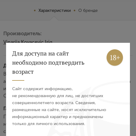
Характеристики
О бренде
Производитель:
Vinarija Kovaсeviс Irig
Вход
Регистрация
Для доступа на сайт
необходимо подтвердить
Дегустационные характеристики:
Авторизация
возраст
Вино интенсивного соломенно-желтого цвета. В
аромате выделяются оттенки персика, зеленого яблока
E-mail
и абрикоса. Вкус округлый, в меру плотный, фруктовый.
Сайт содержит информацию,
Оставляет долгое освежающее послевкусие.
не рекомендованную для лиц, не достигших
совершеннолетнего возраста. Сведения,
Пароль
Гастрономия:
размещенные на сайте, носят исключительно
Прекрасно подойдет к благородной речной или
информационный характер и предназначены
только для личного использования.
морской рыбе, жареному белому мясу, а также к
Войти
соленым сырам и овощным салатам.