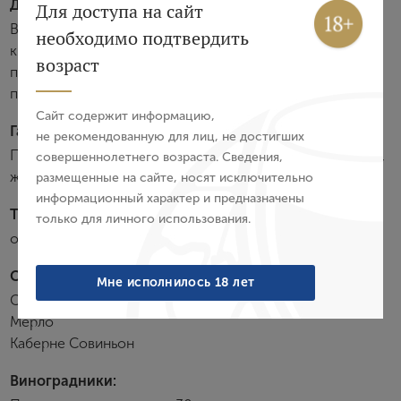
Дегустационные характеристики:
Вход
Регистрация
Для доступа на сайт
Вино обладает рубиново-красным цветом, ароматами
необходимо подтвердить
красных фруктов, вишни и смородины и богатым
Авторизация
возраст
полным элегантным вкусом с нотами фруктов, кофе и
пряностей. Восхитительное долгое послевкусие.
E-mail
Сайт содержит информацию,
Гастрономия:
не рекомендованную для лиц, не достигших
Превосходно сочетается с блюдами тосканской кухни,
совершеннолетнего возраста. Сведения,
Пароль
жарким, выдержанными сырами.
размещенные на сайте, носят исключительно
информационный характер и предназначены
Температура подачи:
только для личного использования.
Войти
от 16 до 18 °С
Забыли пароль?
Сортовой состав:
Мне исполнилось 18 лет
Санджовезе
Мерло
Создание учетной записи
Каберне Совиньон
Виноградники:
Имя