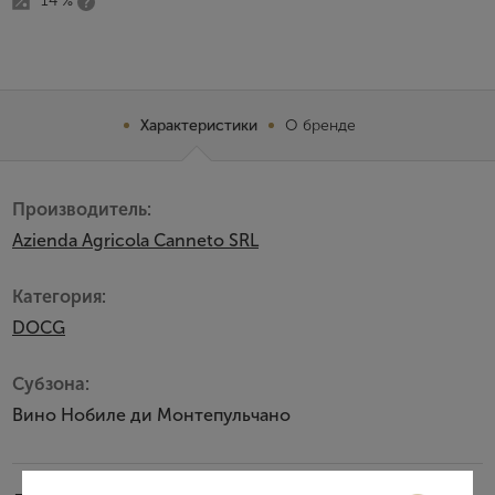
14 %
Характеристики
О бренде
Производитель:
Azienda Agricola Canneto SRL
Категория:
DOCG
Субзона:
Вино Нобиле ди Монтепульчано