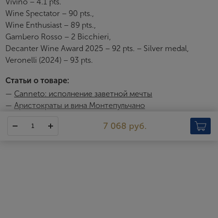
Vivino – 4.1 pts.
Wine Spectator – 90 pts.,
Wine Enthusiast – 89 pts.,
Gambero Rosso – 2 Bicchieri,
Decanter Wine Award 2025 – 92 pts. – Silver medal,
Veronelli (2024) – 93 pts.
Статьи о товаре:
—
Canneto: исполнение заветной мечты
—
Аристократы и вина Монтепульчано
Canneto
7 068 руб.
В 1970-е годы компания друзей из Цюриха решила приобрести
в Монтепульчано перспективную винодельню и наладить
производство знаменитого вина Vino Nobile di Montepulciano,
которое в тот момент переживало не лучшие времена. После
многих лет поисков им удалось осуществить задуманное.
Сначала швейцарцы познакомились с местным агрономом
Отторино де Анджелисом, а уже он нашел для них старую