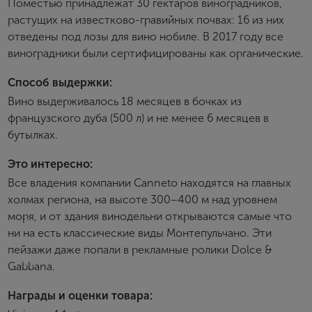
Поместью принадлежат 30 гектаров виноградников,
растущих на известково-гравийных почвах: 16 из них
отведены под лозы для вино нобиле. В 2017 году все
E-mail
виноградники были сертифицированы как органические.
Способ выдержки:
Пароль
Вино выдерживалось 18 месяцев в бочках из
французского дуба (500 л) и не менее 6 месяцев в
бутылках.
Зарегистрироваться
Это интересно:
Я согласен с условиями
пользовательского
соглашения
Все владения компании Canneto находятся на главных
холмах региона, на высоте 300–400 м над уровнем
Я хочу получать инфромацию об акциях и купоны со
скидкой
моря, и от здания винодельни открываются самые что
ни на есть классические виды Монтепульчано. Эти
пейзажи даже попали в рекламные ролики Dolce &
Gabbana.
Награды и оценки товара: