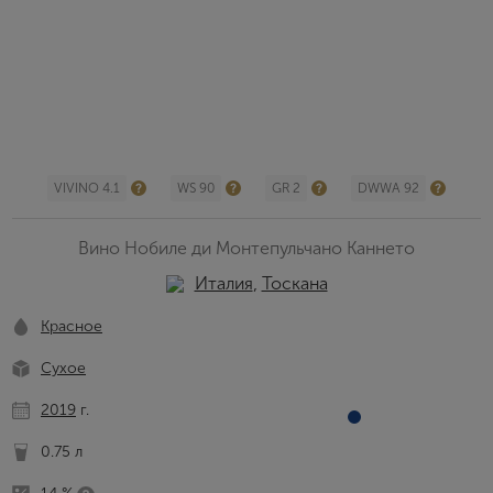
VIVINO 4.1
WS 90
GR 2
DWWA 92
Вино Нобиле ди Монтепульчано Каннето
Италия
,
Тоскана
Красное
Сухое
2019
г.
0.75 л