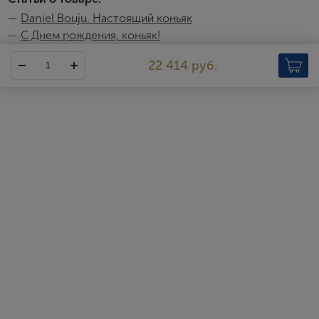
скидкой
—
Daniel Bouju. Настоящий коньяк
—
С Днем рождения, коньяк!
22 414 руб.
Daniel Bouju
Предок современных владельцев, господин Аллард, открыл
винокурню в коммуне Сент-Прел в 1805 году. Сент-Прел — это
маленькая община из 250 жителей, расположенная в самом
сердце области Гран Шампань. Поначалу у Алларда было очень
мало собственных виноградников, и ему приходилось
использовать урожаи соседних хозяйств. Со временем он
покупал земельные участки и засаживал их собственными
виноградниками. В то время основными сортами винограда
были коломбар и фоль бланш. Для коньяка из первого урожая
Аллард использовал 3-гектолитровый аламбик на открытом
огне. Винодел был вынужден спать в подвале, чтобы следить за
процессом дистилляции и избежать пожара. В 1900 году 3-
гектолитровый аламбик был заменен на новый объемом 6