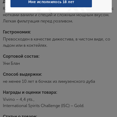
Дегустационные характеристики:
Мне исполнилось 18 лет
Коньяк янтарного цвета. Обладает округлым ароматом с
нотками ванили и специй и сложным мощным вкусом.
Создание учетной записи
Легкая фильтрация перед розливом.
Гастрономия:
Имя
Превосходен в качестве дижестива, в чистом виде, со
льдом или в коктейлях.
E-mail
Сортовой состав:
Уни Блан
Пароль
Способ выдержки:
не менее 10 лет в бочках из лимузенского дуба
Зарегистрироваться
Награды и оценки товара:
Vivino – 4,4 pts.,
Я согласен с условиями
пользовательского
соглашения
International Spirits Challenge (ISC) – Gold.
Я хочу получать инфромацию об акциях и купоны со
Статьи о товаре: