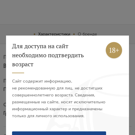
Характеристики
О бренде
Вход
Регистрация
Для доступа на сайт
необходимо подтвердить
Производитель:
Авторизация
возраст
Bouju SARL
E-mail
Подарочная упаковка:
Сайт содержит информацию,
не рекомендованную для лиц, не достигших
Пенал из сосны
совершеннолетнего возраста. Сведения,
Пароль
размещенные на сайте, носят исключительно
Субзона:
информационный характер и предназначены
Гранд Шампань
только для личного использования.
Войти
Забыли пароль?