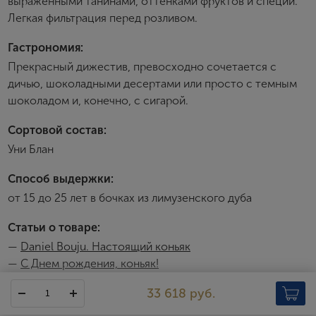
выраженными танинами, оттенками фруктов и специй.
Создание учетной записи
Легкая фильтрация перед розливом.
Имя
Гастрономия:
Прекрасный дижестив, превосходно сочетается с
дичью, шоколадными десертами или просто с темным
E-mail
шоколадом и, конечно, с сигарой.
Сортовой состав:
Пароль
Уни Блан
Способ выдержки:
Зарегистрироваться
от 15 до 25 лет в бочках из лимузенского дуба
Статьи о товаре:
Я согласен с условиями
пользовательского
соглашения
—
Daniel Bouju. Настоящий коньяк
—
С Днем рождения, коньяк!
Я хочу получать инфромацию об акциях и купоны со
скидкой
33 618 руб.
Daniel Bouju