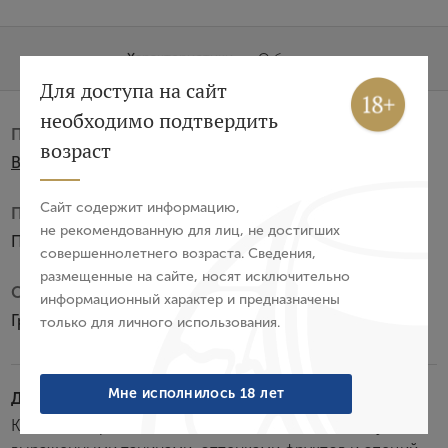
Характеристики
О бренде
Вход
Регистрация
Для доступа на сайт
необходимо подтвердить
Производитель:
Авторизация
возраст
Bouju SARL
E-mail
Сайт содержит информацию,
Подарочная упаковка:
не рекомендованную для лиц, не достигших
Пенал из сосны
совершеннолетнего возраста. Сведения,
Пароль
размещенные на сайте, носят исключительно
Субзона:
информационный характер и предназначены
Гранд Шампань
только для личного использования.
Войти
Забыли пароль?
Мне исполнилось 18 лет
Дегустационные характеристики:
Коньяк янтарного цвета со сложным мощным вкусом,