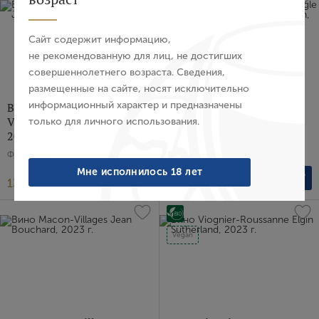
Sustainable
E-mail
Сайт содержит информацию,
не рекомендованную для лиц, не достигших
совершеннолетнего возраста. Сведения,
Пароль
размещенные на сайте, носят исключительно
информационный характер и предназначены
Вино Chablis 1er Cru
Вино Riesling Mort's 1973
Vaillons Jean Bouchard,
Single Vineyard Watervale
только для личного использования.
Войти
2023 г.
Kilikanoon, 2024 г.
Франция, Белое, Сухое, 0.75 л
Австралия, Белое, Сухое, 0.75 л
Забыли пароль?
Мне исполнилось 18 лет
13 476 ₽
6 665 ₽
Создание учетной записи
Vegan
Имя
E-mail