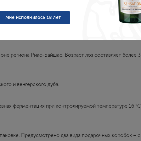
Войти
Мне исполнилось 18 лет
Забыли пароль?
оне региона Риас-Байшас. Возраст лоз составляет более 3
Создание учетной записи
Имя
кого и венгерского дуба.
евная ферментация при контролируемой температуре 16 °C
E-mail
Пароль
упаковке. Предусмотрено два вида подарочных коробок – с