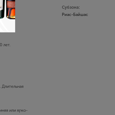
Субзона:
Риас-Байшас
0 лет.
. Длительная
иняя или ярко-