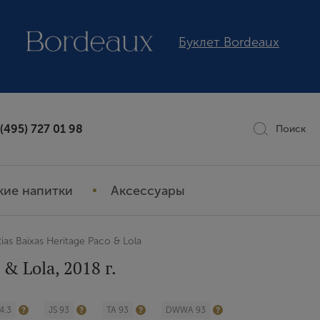
Буклет Bordeaux
 (495) 727 01 98
Поиск
кие напитки
Аксессуары
Rias Baixas Heritage Paco & Lola
 & Lola, 2018 г.
4.3
JS 93
TA 93
DWWA 93