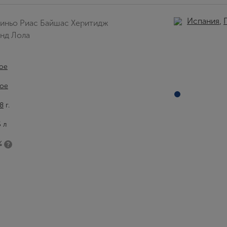
Испания
,
риньо Риас Байшас Херитидж
нд Лола
ое
ое
8
г.
5 л
%