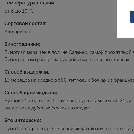
Температура подачи:
от 8 до 10 °С
Сортовой состав:
Альбариньо
Виноградники:
Виноград выращен в долине Сальнес, самой прохладной з
Виноградники растут на суглинистых, гранитных почвах.
Способ выдержки:
13 месяцев на осадке в 500-литровых бочках из французс
Способ производства:
Ручной сбор урожая. Получение сусла самотеком. 21-дн
выдержка в дубовых бочках на осадке.
Это интересно:
Вино Heritage продается в привлекательной элегантной 