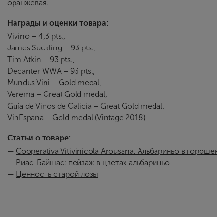
оранжевая.
Награды и оценки товара:
Vivino – 4,3 pts.,
James Suckling – 93 pts.,
Tim Atkin – 93 pts.,
Decanter WWA – 93 pts.,
Mundus Vini – Gold medal,
Verema – Great Gold medal,
Guía de Vinos de Galicia – Great Gold medal,
VinEspana – Gold medal (Vintage 2018)
Статьи о товаре:
—
Cooperativa Vitivinicola Аrоusаnа. Альбариньо в гороше
—
Риас-Байшас: пейзаж в цветах альбариньо
—
Ценность старой лозы
Paco & Lol
Винодельня, кото