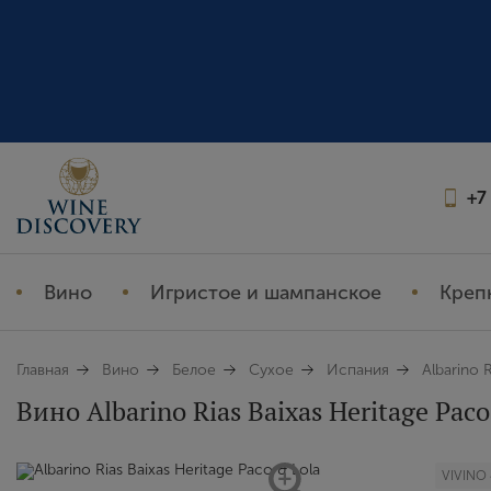
+7
Вино
Игристое и шампанское
Креп
Главная
Вино
Белое
Сухое
Испания
Albarino 
Вино Albarino Rias Baixas Heritage Paco
VIVINO 