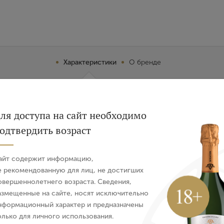
Характеристики
О бренде
Вход
Регистрация
ля доступа на сайт необходимо
отистыми отблесками. В элегантном сложном аромате тона
одтвердить возраст
Авторизация
нотками акации и бузины. Вторичные ароматы – лавровый л
минеральных, солоноватых и копченых оттенков. Вкус объ
айт содержит информацию,
труктурой, с фруктовыми, пряными и солоноватыми акцент
E-mail
е рекомендованную для лиц, не достигших
овершеннолетнего возраста. Сведения,
азмещенные на сайте, носят исключительно
Пароль
нформационный характер и предназначены
юдам из белого мяса.
олько для личного использования.