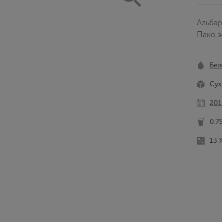
Альба
Пако э
Бел
Сух
201
0.7
13 