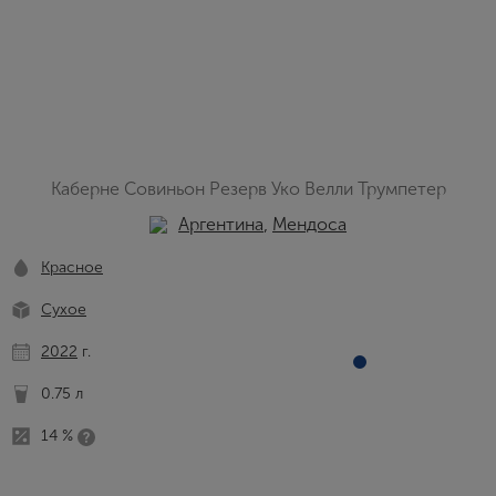
Каберне Совиньон Резерв Уко Велли Трумпетер
Аргентина
,
Мендоса
Красное
Сухое
2022
г.
0.75 л
14 %