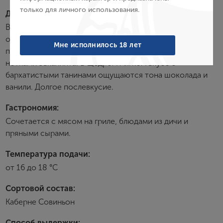
только для личного использования.
Дегустационные характеристики:
Войти
Вино обладает ярко-рубиновым цветом с синеватыми
отблесками, восхитительным букетом фруктовых и
Забыли пароль?
Мне исполнилось 18 лет
пряных ароматов, которые сочетаются с нежными
нотками эвкалипта. В щедром мягком вкусе с
бархатистыми танинами ощущаются тона шоколада и
Создание учетной записи
ванили. Долгое послевкусие.
Имя
Гастрономия:
Сочетается с мясом на гриле, блюдами из дичи и
пряными сырами.
E-mail
Температура подачи:
от 16 до 18 °С
Пароль
Сортовой состав:
Каберне Совиньон
Зарегистрироваться
Способ выдержки: