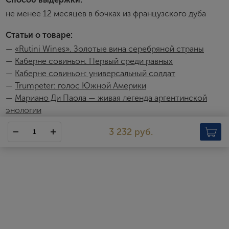
Я согласен с условиями
пользовательского
не менее 12 месяцев в бочках из французского дуба
соглашения
Статьи о товаре:
Я хочу получать инфромацию об акциях и купоны со
скидкой
—
«Rutini Wines». Золотые вина серебряной страны
—
Каберне совиньон. Первый среди равных
—
Каберне cовиньон: универсальный солдат
—
Trumpeter: голос Южной Америки
—
Мариано Ди Паола — живая легенда аргентинской
энологии
Trumpeter Reserve
3 232 руб.
Линейки Trumpeter призвана показать высокое качество,
открытый характер, а также элегантность и утонченность
аргентинских вин. В линейку входят вина из различных сортов,
которые прекрасно отражают особенности местности, где
был выращен виноград, – высокогорных участков с
континентальным климатом.
http://www.rutiniwines.com/