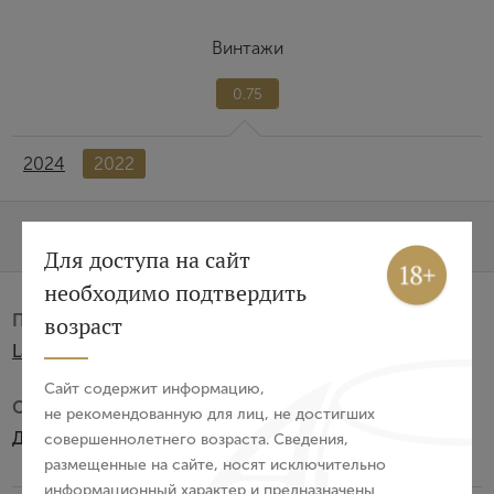
Винтажи
0.75
2024
2022
Характеристики
О бренде
Вход
Регистрация
Для доступа на сайт
необходимо подтвердить
Авторизация
Производитель:
возраст
La Rural Vinedos y Bodegas S.A.LTDA
E-mail
Сайт содержит информацию,
Субзона:
не рекомендованную для лиц, не достигших
Долина Уко
совершеннолетнего возраста. Сведения,
Пароль
размещенные на сайте, носят исключительно
информационный характер и предназначены