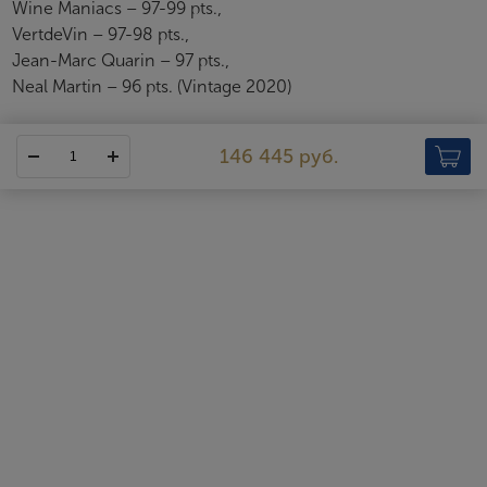
Wine Maniacs – 97-99 pts.,
VertdeVin – 97-98 pts.,
Jean-Marc Quarin – 97 pts.,
Neal Martin – 96 pts. (Vintage 2020)
146 445 руб.
Chateau Haut-Brion
Chateau Haut-Brion — единственное шато в Бордо, которое
включено сразу в две классификации: Crus Classés de Graves и
Grands Crus Classés en 1855. Расположенное в субрегионе Грав,
в апелласьоне Пессак-Леоньян, поместье находится довольно
далеко от своих «братьев» по классификации, расположенных
в Медоке. Виноградники Chateau Haut-Brion были заложены в
1530-х годах семейством Понтак и на протяжении
последующих столетий неоднократно переходили из рук в
руки. Согласно историческим свидетельствам, первое вино
шато ценил король Карл II и президент США Томас