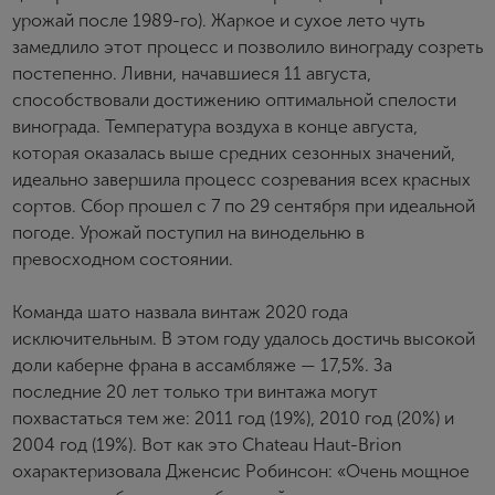
Я хочу получать инфромацию об акциях и купоны со
урожай после 1989-го). Жаркое и сухое лето чуть
скидкой
замедлило этот процесс и позволило винограду созреть
постепенно. Ливни, начавшиеся 11 августа,
способствовали достижению оптимальной спелости
винограда. Температура воздуха в конце августа,
которая оказалась выше средних сезонных значений,
идеально завершила процесс созревания всех красных
сортов. Сбор прошел с 7 по 29 сентября при идеальной
погоде. Урожай поступил на винодельню в
превосходном состоянии.
Команда шато назвала винтаж 2020 года
исключительным. В этом году удалось достичь высокой
доли каберне франа в ассамбляже — 17,5%. За
последние 20 лет только три винтажа могут
похвастаться тем же: 2011 год (19%), 2010 год (20%) и
2004 год (19%). Вот как это Chateau Haut-Brion
охарактеризовала Дженсис Робинсон: «Очень мощное