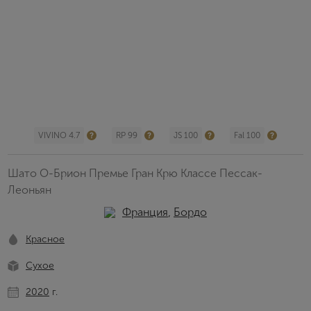
VIVINO 4.7
RP 99
JS 100
Fal 100
Шато О-Брион Премье Гран Крю Классе Пессак-
Леоньян
Франция
,
Бордо
Красное
Сухое
2020
г.