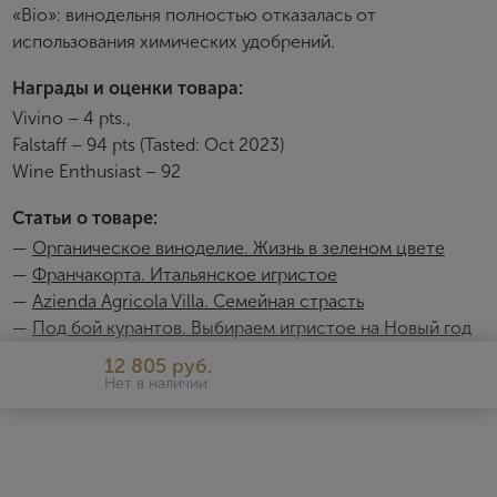
«Bio»: винодельня полностью отказалась от
использования химических удобрений.
Награды и оценки товара:
Vivino – 4 pts.,
Falstaff – 94 pts (Tasted: Oct 2023)
Wine Enthusiast – 92
Статьи о товаре:
—
Органическое виноделие. Жизнь в зеленом цвете
—
Франчакорта. Итальянское игристое
—
Azienda Agricola Villa. Семейная страсть
—
Под бой курантов. Выбираем игристое на Новый год
12 805 руб.
Нет в наличии
Villa
Azienda Agricola Villa — одна из самых аутентичных виноделен
апелласьона Франчакорта. Свое название она получила в честь