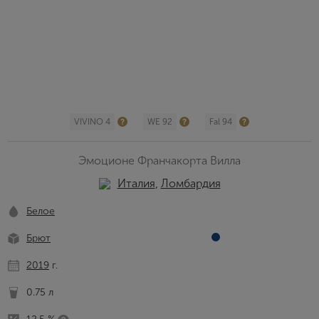
VIVINO 4
WE 92
Fal 94
Эмоционе Франчакорта Вилла
Италия
,
Ломбардия
Белое
Брют
2019
г.
0.75 л