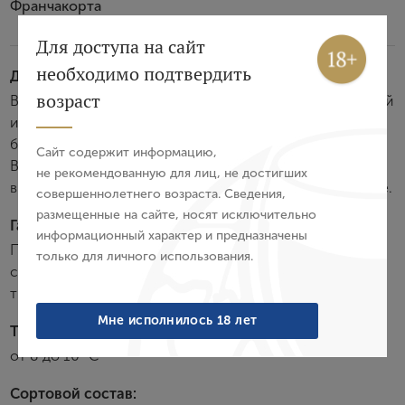
Франчакорта
Вход
Регистрация
Для доступа на сайт
необходимо подтвердить
Дегустационные характеристики:
Авторизация
возраст
Вино обладает соломенно-золотистым цветом, нежной
искрящейся игрой пузырьков и утонченным цветочным
E-mail
букетом с нотками свежих фруктов и хлебной корочки.
Сайт содержит информацию,
Во вкусе ощущаются сладость акации и тона свежей
не рекомендованную для лиц, не достигших
выпечки. Послевкусие продолжительное, интригующее.
совершеннолетнего возраста. Сведения,
Пароль
размещенные на сайте, носят исключительно
Гастрономия:
информационный характер и предназначены
Прекрасно в качестве аперитива, также отлично
только для личного использования.
Войти
сочетается с легкими закусками из морепродуктов и
твердыми сырами.
Забыли пароль?
Мне исполнилось 18 лет
Температура подачи:
от 8 до 10 °С
Создание учетной записи
Сортовой состав: