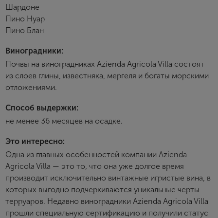
Шардоне
Имя
Пино Нуар
Пино Блан
E-mail
Виноградники:
Почвы на виноградниках Azienda Agricola Villa состоят
из слоев глины, известняка, мергеля и богаты морскими
Пароль
отложениями.
Способ выдержки:
Зарегистрироваться
не менее 36 месяцев на осадке.
Я согласен с условиями
пользовательского
Это интересно:
соглашения
Одна из главных особенностей компании Azienda
Я хочу получать инфромацию об акциях и купоны со
Agricola Villa — это то, что она уже долгое время
скидкой
производит исключительно винтажные игристые вина, в
которых выгодно подчеркиваются уникальные черты
терруаров. Недавно виноградники Azienda Agricola Villa
прошли специальную сертификацию и получили статус