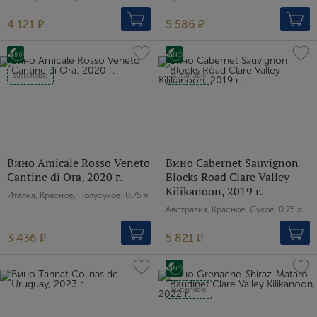
4 121 ₽
5 586 ₽
Пароль
Зарегистрироваться
Sustainable
Sustainable
Я согласен с условиями
пользовательского
соглашения
Я хочу получать инфромацию об акциях и купоны со
скидкой
Вино Amicale Rosso Veneto
Вино Cabernet Sauvignon
Cantine di Ora, 2020 г.
Blocks Road Clare Valley
Kilikanoon, 2019 г.
Италия, Красное, Полусухое, 0.75 л
Австралия, Красное, Сухое, 0.75 л
3 436 ₽
5 821 ₽
Sustainable