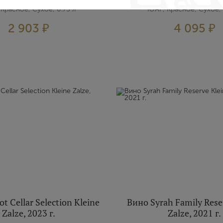
Красное, Сухое, 0.75 л
ЮАР, Красное, Сухое, 
2 903 ₽
4 095 ₽
Создание учетной записи
Имя
E-mail
Пароль
Зарегистрироваться
t Cellar Selection Kleine
Вино Syrah Family Rese
Я согласен с условиями
пользовательского соглашения
Zalze, 2023 г.
Zalze, 2021 г.