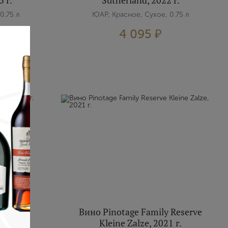
3 г.
Sutherland, 2022 г.
0.75 л
ЮАР, Красное, Сухое, 0.75 л
4 095 ₽
herland,
Вино Pinotage Family Reserve
Kleine Zalze, 2021 г.