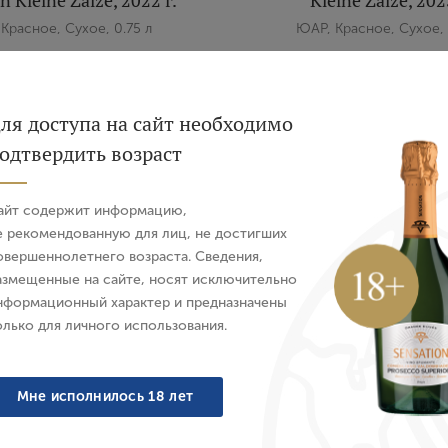
n Kleine Zalze, 2022 г.
Kleine Zalze, 202
Красное, Сухое, 0.75 л
ЮАР, Красное, Сухое, 
4 121 ₽
4 121 ₽
Вход
Регистрация
ля доступа на сайт необходимо
одтвердить возраст
Авторизация
айт содержит информацию,
E-mail
е рекомендованную для лиц, не достигших
Vegan
овершеннолетнего возраста. Сведения,
азмещенные на сайте, носят исключительно
Пароль
нформационный характер и предназначены
олько для личного использования.
Войти
Мне исполнилось 18 лет
ernet Sauvignon Cellar
Вино Syrah Elgin Sut
Забыли пароль?
n Kleine Zalze, 2023 г.
2022 г.