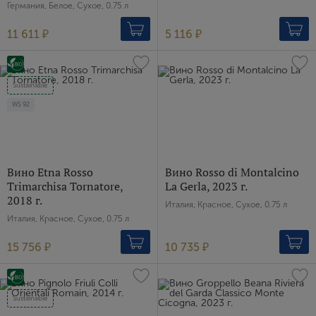
Германия, Белое, Сухое, 0.75 л
Пароль
11 611 ₽
5 116 ₽
Зарегистрироваться
Sustainable
Я согласен с условиями
пользовательского
WS
92
соглашения
Я хочу получать инфромацию об акциях и купоны со
скидкой
Вино Etna Rosso
Вино Rosso di Montalcino
Trimarchisa Tornatore,
La Gerla, 2023 г.
2018 г.
Италия, Красное, Сухое, 0.75 л
Италия, Красное, Сухое, 0.75 л
15 756 ₽
10 735 ₽
Sustainable