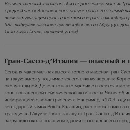
Величественный, сложенный из серого камня массив Гра
средней части Апеннинского полуострова. Это самый вы
всем окружающим пространством и играет важнейшую рол
SRL. выбирали название для линейки вин из Абруццо, дол
Gran Sasso (итал., «великий утес»).
Гран-Сассо-д’Италия — опасный и
Сегодня максимальная высота горного массива Гран-Сас
на такую высоту поднимается его главная вершина Корно-
окончательной. Дело в том, что массив относится к мол
зоне повышенной сейсмической активности. Читая об ис
информацией о землетрясениях. Например, в 1703 году 
легендарный замок Рокка-Калашио, расположенный на от
трагедия в Л’Акуиле к юго-западу от Гран-Сассо-д’Итали
разрушило около половины зданий этого древнего города