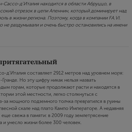
н-Сассо-д’Италия находится в области Абруццо, в
сокий отрезок в цепи Апеннин, который доминирует над
ь в жизни региона. Поэтому, когда в компании FА.VI.
го не раздумывали и очень быстро остановились на имени
 притягательный
со-д’Италия составляет 2912 метров над уровнем моря:
Гранде. Но эту цифру никак нельзя назвать
одым горам, которые продолжают расти и находятся в
тории этой местности, легко столкнуться с
из-за мощного подземного толчка превратился в руины
весной скале над плато Кампо Императоре. А недавняя
я еще свежа в памяти: в 2009 году землетрясение
 и унесло жизни более 300 человек.