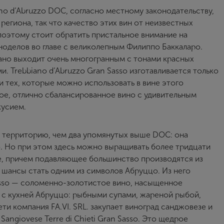
ano d’Abruzzo DOC, согласно местному законодательству,
егиона, так что качество этих вин от неизвестных
поэтому стоит обратить пристальное внимание на
иноделов во главе с великолепным Филиппо Баккаларо.
чано выходит очень многогранным с тонами красных
. Trebbiano d’Abruzzo Gran Sasso изготавливается только
и тех, которые можно использовать в вине этого
лое, отлично сбалансированное вино с удивительным
кусием.
ую территорию, чем два упомянутых выше DOC: она
. Но при этом здесь можно выращивать более тридцати
е, причем подавляющее большинство производятся из
 шансы стать одним из символов Абруццо. Из него
Sasso — соломенно-золотистое вино, насыщенное
 с кухней Абруццо: рыбными супами, жареной рыбой,
ти компания FА.VI. SRL. закупает виноград санджовезе и
angiovese Terre di Chieti Gran Sasso. Это щедрое