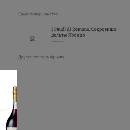
Само совершенство
I Feudi di Romans. Сокровища
дельты Изонцо
Другая сторона Фриули