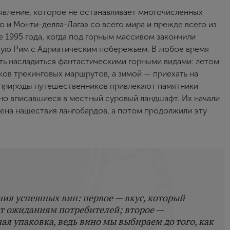
явление, которое не останавливает многочисленных
 и Монти-делла-Лага» со всего мира и прежде всего из
 1995 года, когда под горным массивом закончили
шую Рим с Адриатическим побережьем. В любое время
ть насладиться фантастическими горными видами: летом
ков трекинговых маршрутов, а зимой — приехать на
 природы путешественников привлекают памятники
сно вписавшиеся в местный суровый ландшафт. Их начали
мена нашествия лангобардов, а потом продолжили эту
ия успешных вин: первое — вкус, который
т ожиданиям потребителей; второе —
я упаковка, ведь вино мы выбираем до того, как