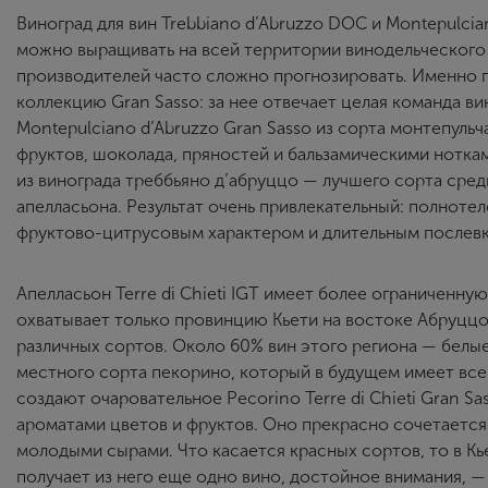
Виноград для вин Trebbiano d’Abruzzo DOC и Montepulci
можно выращивать на всей территории винодельческого р
производителей часто сложно прогнозировать. Именно 
коллекцию Gran Sasso: за нее отвечает целая команда в
Montepulciano d’Abruzzo Gran Sasso из сорта монтепуль
фруктов, шоколада, пряностей и бальзамическими нотками
из винограда треббьяно д’абруццо — лучшего сорта сред
апелласьона. Результат очень привлекательный: полноте
фруктово-цитрусовым характером и длительным послев
Апелласьон Terre di Chieti IGT имеет более ограниченн
охватывает только провинцию Кьети на востоке Абруццо
различных сортов. Около 60% вин этого региона — белы
местного сорта пекорино, который в будущем имеет все
создают очаровательное Pecorino Terre di Chieti Gran 
ароматами цветов и фруктов. Оно прекрасно сочетается
молодыми сырами. Что касается красных сортов, то в Кье
получает из него еще одно вино, достойное внимания, — S