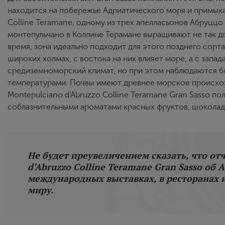
находится на побережье Адриатического моря и примыка
Colline Teramane, одному из трех апелласьонов Абруцц
монтепульчано в Коллине Терамане выращивают не так до
время, зона идеально подходит для этого позднего сорт
широких холмах, с востока на них влияет море, а с запа
средиземноморский климат, но при этом наблюдаются 
температурами. Почвы имеют древнее морское происхожд
Montepulciano d'Abruzzo Colline Teramane Gran Sasso 
соблазнительными ароматами красных фруктов, шоколад
Не будет преувеличением сказать, что от
d'Abruzzo Colline Teramane Gran Sasso об
международных выставках, в ресторанах и
миру.