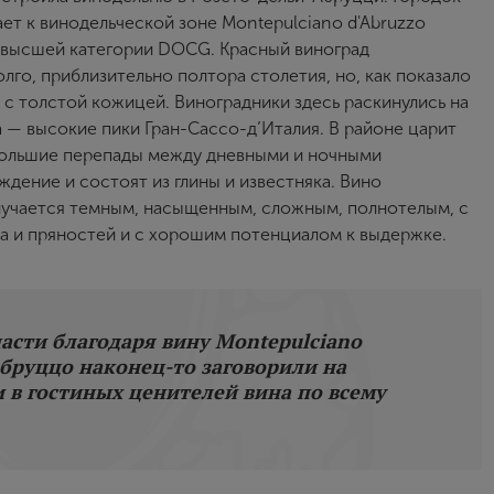
ет к винодельческой зоне Montepulciano d'Abruzzo
о высшей категории DOCG. Красный виноград
Пароль
лго, приблизительно полтора столетия, но, как показало
а с толстой кожицей. Виноградники здесь раскинулись на
да — высокие пики Гран-Сассо-д’Италия. В районе царит
Зарегистрироваться
большие перепады между дневными и ночными
Я согласен с условиями
пользовательского соглашения
ение и состоят из глины и известняка. Вино
получается темным, насыщенным, сложным, полнотелым, с
Я хочу получать инфромацию об акциях и купоны со скидкой
а и пряностей и с хорошим потенциалом к выдержке.
части благодаря вину Montepulciano
 Абруццо наконец-то заговорили на
 в гостиных ценителей вина по всему