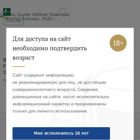
Sustainable
Вход
Регистрация
Для доступа на сайт
необходимо подтвердить
Авторизация
возраст
Вино Gruner Veltliner
Federspiel Wachau Schmelz,
E-mail
2020 г.
Сайт содержит информацию,
Австрия, Белое, Сухое, 0.75 л
не рекомендованную для лиц, не достигших
совершеннолетнего возраста. Сведения,
Нет в наличии
Пароль
6 192 ₽
размещенные на сайте, носят исключительно
информационный характер и предназначены
только для личного использования.
Войти
1
...
6
7
Забыли пароль?
Мне исполнилось 18 лет