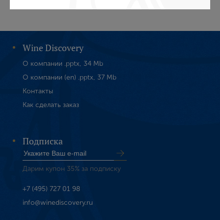
Создание учетной записи
Имя
Wine Discovery
О компании .pptx, 34 Mb
О компании (en) .pptx, 37 Mb
E-mail
Контакты
Как сделать заказ
Пароль
Подписка
Зарегистрироваться
Дарим купон 35% за подписку
Я согласен с условиями
пользовательского
соглашения
+7 (495) 727 01 98
Я хочу получать инфромацию об акциях и купоны со
info@winediscovery.ru
скидкой