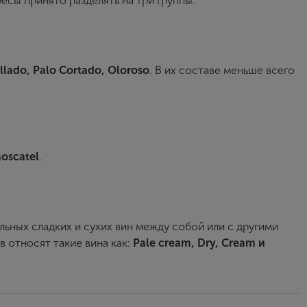
есы принято разделять на три группы.
Пароль
llado, Palo Cortado, Oloroso
. В их составе меньше всего
Зарегистрироваться
Я согласен с условиями
пользовательского соглашения
Я хочу получать инфромацию об акциях и купоны со скидкой
oscatel
.
ьных сладких и сухих вин между собой или с другими
 относят такие вина как:
Pale cream, Dry, Cream и