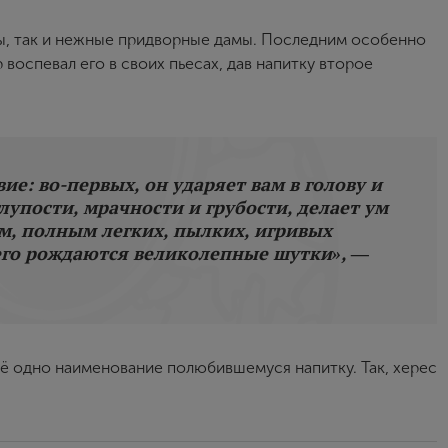
ты, так и нежные придворные дамы. Последним особенно
 воспевал его в своих пьесах, дав напитку второе
е: во-первых, он ударяет вам в голову и
лупости, мрачности и грубости, делает ум
, полным легких, пылких, игривых
чего рождаются великолепные шутки», ―
щё одно наименование полюбившемуся напитку. Так, херес