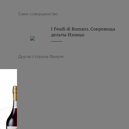
Само совершенство
I Feudi di Romans. Сокровища
дельты Изонцо
Другая сторона Фриули