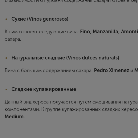
В зависимости от уровня содержания сахара готовые хер
Сухие (Vinos generosos)
К ним относят следующие вина:
Fino, Manzanilla, Amonti
сахара.
Натуральные сладкие (Vinos dulces naturals)
Вина с большим содержанием сахара:
Pedro Ximenez
и
M
Сладкие купажированные
Данный вид хереса получается путём смешивания натурал
компонентами. К группе купажированных сладких хересов
Medium.