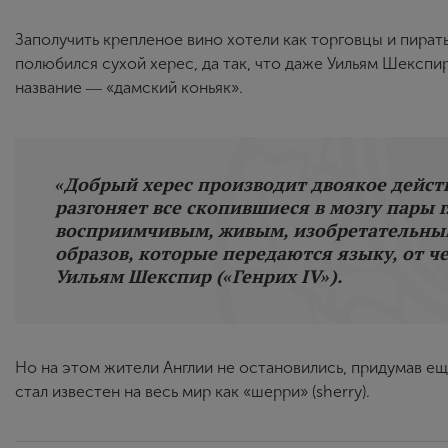
Заполучить крепленое вино хотели как торговцы и пира
полюбился сухой херес, да так, что даже Уильям Шекспир
название ― «дамский коньяк».
«Добрый херес производит двоякое действи
разгоняет все скопившиеся в мозгу пары г
восприимчивым, живым, изобретательным
образов, которые передаются языку, от 
Уильям Шекспир («Генрих IV»).
Но на этом жители Англии не остановились, придумав е
стал известен на весь мир как «шерри» (sherry).