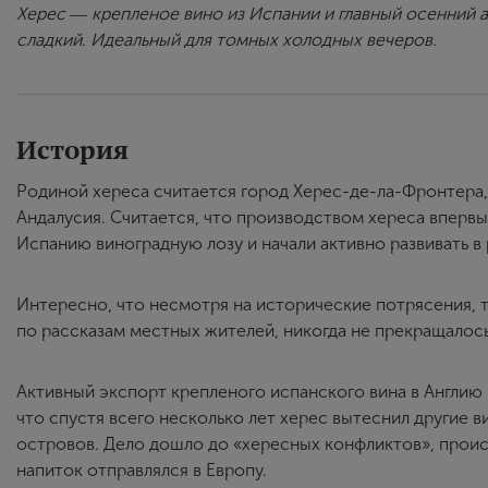
Херес ― крепленое вино из Испании и главный осенний 
сладкий. Идеальный для томных холодных вечеров.
История
Родиной хереса считается город Херес-де-ла-Фронтера
Андалусия. Считается, что производством хереса впервы
Испанию виноградную лозу и начали активно развивать в
Интересно, что несмотря на исторические потрясения, 
по рассказам местных жителей, никогда не прекращалось
Активный экспорт крепленого испанского вина в Англию 
что спустя всего несколько лет херес вытеснил другие ви
островов. Дело дошло до «хересных конфликтов», проис
напиток отправлялся в Европу.