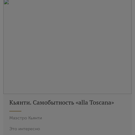
Я согласен с условиями
пользовательского
соглашения
Я хочу получать инфромацию об акциях и купоны со
скидкой
Кьянти. Самобытность «alla Toscana»
Маэстро Кьянти
Это интересно