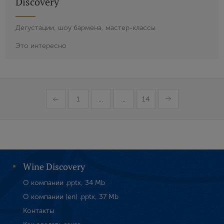
Discovery
Дегустации, шоу бармена, мастер-классы
Это интересно
1
...
...
14
Wine Discovery
О компании .pptx, 34 Mb
О компании (en) .pptx, 37 Mb
Контакты