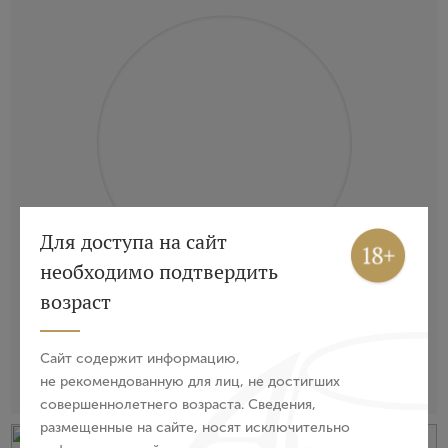
Вход
Регистрация
Для доступа на сайт
необходимо подтвердить
Авторизация
Casa Vinicola Sartori: сражаясь за Верону
возраст
E-mail
Классические тихие вина Венето
Сайт содержит информацию,
не рекомендованную для лиц, не достигших
Бренды
совершеннолетнего возраста. Сведения,
Пароль
размещенные на сайте, носят исключительно