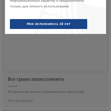
информационный характер и предназначены
только для личного использования.
Войти
Забыли пароль?
Мне исполнилось 18 лет
Создание учетной записи
Имя
E-mail
Все грани аппассименто
Пароль
Итальянские вина из подвяленного винограда
Это интересно
Зарегистрироваться