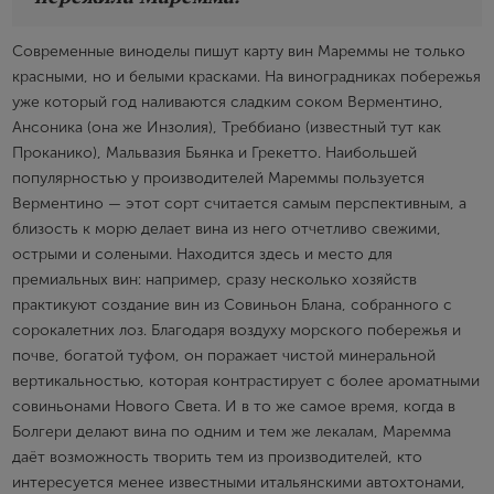
Современные виноделы пишут карту вин Мареммы не только
красными, но и белыми красками. На виноградниках побережья
уже который год наливаются сладким соком Верментино,
Ансоника (она же Инзолия), Треббиано (известный тут как
Проканико), Мальвазия Бьянка и Грекетто. Наибольшей
популярностью у производителей Мареммы пользуется
Верментино — этот сорт считается самым перспективным, а
близость к морю делает вина из него отчетливо свежими,
острыми и солеными. Находится здесь и место для
премиальных вин: например, сразу несколько хозяйств
практикуют создание вин из Совиньон Блана, собранного с
сорокалетних лоз. Благодаря воздуху морского побережья и
почве, богатой туфом, он поражает чистой минеральной
вертикальностью, которая контрастирует с более ароматными
совиньонами Нового Света. И в то же самое время, когда в
Болгери делают вина по одним и тем же лекалам, Маремма
даёт возможность творить тем из производителей, кто
интересуется менее известными итальянскими автохтонами,