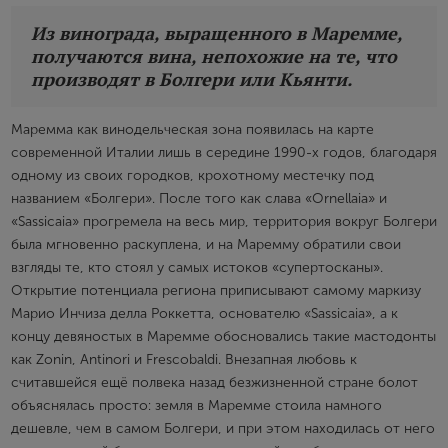
Из винограда, выращенного в Маремме,
получаются вина, непохожие на те, что
производят в Болгери или Кьянти.
Маремма как винодельческая зона появилась на карте
современной Италии лишь в середине 1990-х годов, благодаря
одному из своих городков, крохотному местечку под
названием «Болгери». После того как слава «Ornellaia» и
«Sassicaia» прогремела на весь мир, территория вокруг Болгери
была мгновенно раскуплена, и на Маремму обратили свои
взгляды те, кто стоял у самых истоков «супертосканы».
Открытие потенциала региона приписывают самому маркизу
Марио Инчиза делла Роккетта, основателю «Sassicaia», а к
концу девяностых в Маремме обосновались такие мастодонты
как Zonin, Antinori и Frescobaldi. Внезапная любовь к
считавшейся ещё полвека назад безжизненной стране болот
объяснялась просто: земля в Маремме стоила намного
дешевле, чем в самом Болгери, и при этом находилась от него