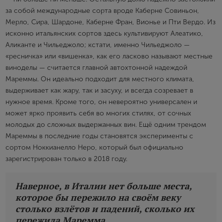
за собой международные сорта вроде Каберне Совиньон,
Пароль
Мерло, Сира, Шардоне, Каберне Фран, Вионье и Пти Вердо. Из
исконно итальянских сортов здесь культивируют Алеатико,
Аликанте и Чильеджоло; кстати, именно Чильеджоло —
«ресничка» или «вишенка», как его ласково называют местные
Зарегистрироваться
виноделы — считается главной автохтонной надеждой
Мареммы. Он идеально подходит для местного климата,
Я согласен с условиями
пользовательского
соглашения
выдерживает как жару, так и засуху, и всегда созревает в
нужное время. Кроме того, он невероятно универсален и
Я хочу получать инфромацию об акциях и купоны со
скидкой
может ярко проявить себя во многих стилях, от сочных
молодых до сложных выдержанных вин. Ещё одним трендом
Мареммы в последние годы становятся эксперименты с
сортом Ноккианелло Неро, который был официально
зарегистрирован только в 2018 году.
Наверное, в Италии нет больше места,
которое бы пережило на своём веку
столько взлётов и падений, сколько их
пережила Маремма.