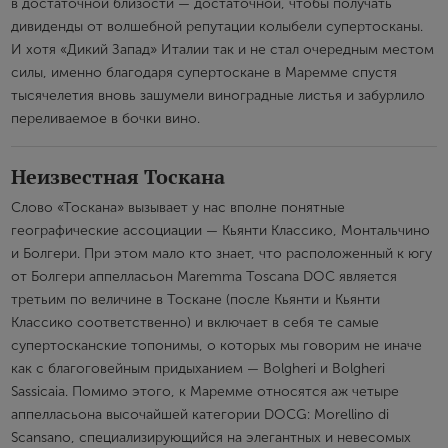
в достаточной близости — достаточной, чтобы получать
дивиденды от волшебной репутации колыбели супертосканы.
И хотя «Дикий Запад» Италии так и не стал очередным местом
силы, именно благодаря супертоскане в Маремме спустя
тысячелетия вновь зашумели виноградные листья и забурлило
переливаемое в бочки вино.
Неизвестная Тоскана
Слово «Тоскана» вызывает у нас вполне понятные
географические ассоциации — Кьянти Классико, Монтальчино
и Болгери. При этом мало кто знает, что расположенный к югу
от Болгери аппелласьон Maremma Toscana DOC является
третьим по величине в Тоскане (после Кьянти и Кьянти
Классико соответственно) и включает в себя те самые
супертосканские топонимы, о которых мы говорим не иначе
как с благоговейным придыханием — Bolgheri и Bolgheri
Sassicaia. Помимо этого, к Маремме относятся аж четыре
аппелласьона высочайшей категории DOCG: Morellino di
Scansano, специализирующийся на элегантных и невесомых