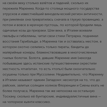
на своём веку столько взлётов и падений, сколько их
пережила Маремма. Когда-то столица мощного государства
этрусков и известнейший винодельческий регион античности,
при римлянах она превратилась сначала в глухую провинцию, а
потом и вовсе в мрачную пустошь, по которой бродили лишь
одичалые козы да призраки. Шли века, в Италии воевали
гвельфы и гибеллины, читал свои стихи Петрарка, поднимал
восстания Гарибальди, а Маремма так и оставалась местом, в
котором охотно селились только пираты, бандиты да
малярийные комары, блаженствовавшие в многочисленных
гнилых болотах. Болота, давшие Маремме имя (некогда
побывавшие здесь испанские путешественники окрестили
местность «marisma», то есть «топь») были окончательно
осушены только при Муссолини. Неудивительно, что Маремму
в Италии называют «диким Западом»: несмотря на то, что до
райских, залитых солнцем холмов Флоренции и Сиены ехать не
более получаса, Маремма так же непохожа на остальную
Тоскану, сколько её бунтарские, индивидуалистичные вина —
на чопорное кьянти классико.