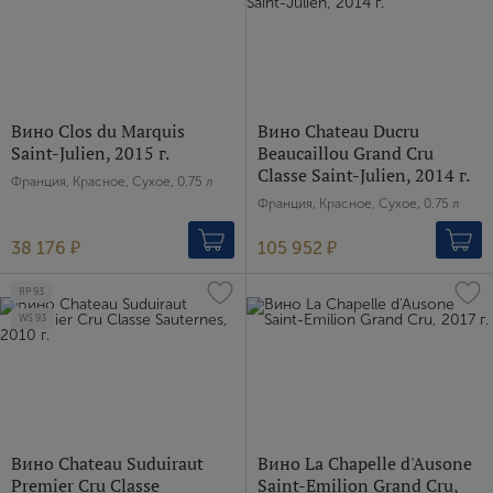
Имя
E-mail
Вино Clos du Marquis
Вино Chateau Ducru
Saint-Julien, 2015 г.
Beaucaillou Grand Cru
Пароль
Сlasse Saint-Julien, 2014 г.
Франция, Красное, Сухое, 0.75 л
Франция, Красное, Сухое, 0.75 л
Зарегистрироваться
38 176 ₽
105 952 ₽
RP
93
Я согласен с условиями
пользовательского
соглашения
WS
93
Я хочу получать инфромацию об акциях и купоны со
скидкой
Вино Chateau Suduiraut
Вино La Chapelle d'Ausone
Premier Cru Classe
Saint-Emilion Grand Cru,