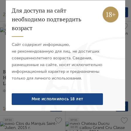
Франция, Красное, Сухое, 0.75 л
Вход
Регистрация
Для доступа на сайт
261 661 ₽
101 060 ₽
необходимо подтвердить
Авторизация
возраст
RP
96
RP
97
E-mail
Сайт содержит информацию,
не рекомендованную для лиц, не достигших
совершеннолетнего возраста. Сведения,
Пароль
размещенные на сайте, носят исключительно
Вино Chateau les Carmes
Вино Chateau Figeac
информационный характер и предназначены
Haut-Brion Pessac-
Premier Grand Cru Сlasse
только для личного использования.
Войти
Leognan, 2018 г.
Saint-Emilion Grand Cru,
2018 г.
Франция, Красное, Сухое, 0.75 л
Забыли пароль?
Франция, Красное, Сухое, 0.75 л
Мне исполнилось 18 лет
103 118 ₽
140 190 ₽
Создание учетной записи
RP
93
RP
95
WS
95