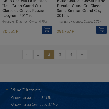
Вино Chateau La Mission
Вино Chateau Cheval Blanc
Haut-Brion Grand Cru
Premier Grand Cru Classe
Classe de Graves Pessac-
Saint-Emilion Grand Cru,
Leognan, 2017 г.
2010 г.
Франция, Красное, Сухое, 0.75 л
Франция, Красное, Сухое, 0.75 л
80 031 ₽
291 737 ₽
1
2
3
4
Wine Discovery
О компании .pptx, 34 Mb
О компании (en) .pptx, 37 Mb